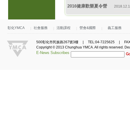
2016健康歡樂夏令營
2018.12.
彰化YMCA
社會服務
活動課程
營會&國際
義工服務
500彰化市民族路267號3樓 | TEL:04-7225625 | FAX:0
Copyright © 2013 Chunghua YMCA. All rights reserved.
De
E-News Subscribes