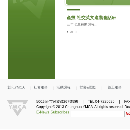
產投-社交英文進階會話班
三年七萬補助課程...
彰化YMCA
社會服務
活動課程
營會&國際
義工服務
500彰化市民族路267號3樓 | TEL:04-7225625 | FAX:0
Copyright © 2013 Chunghua YMCA. All rights reserved.
De
E-News Subscribes