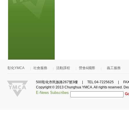
彰化YMCA
社會服務
活動課程
營會&國際
義工服務
500彰化市民族路267號3樓 | TEL:04-7225625 | FAX:0
Copyright © 2013 Chunghua YMCA. All rights reserved.
De
E-News Subscribes