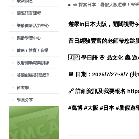
最新消息
📣 探索日本！暑假大阪遊學！🎌
國際語言課程
遊學in日本大阪，開闊視野
樂齡健康活力中心
樂齡學習中心
留日經驗豐富的老師帶您跳
健康 / 體育 / 音樂
🇯🇵 學日語 🌸 品文化 🏯 
政府補助職業訓練
📆 日期：2025/7/27~8/7 (共
英國劍橋英語認證
留遊學
🔗 詳細資訊及我要報名
htt
學員分享
#萬博
#大阪
#日本
#暑假遊