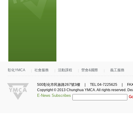
彰化YMCA
社會服務
活動課程
營會&國際
義工服務
500彰化市民族路267號3樓 | TEL:04-7225625 | FAX:0
Copyright © 2013 Chunghua YMCA. All rights reserved.
De
E-News Subscribes