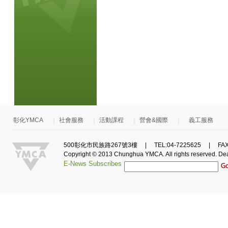
彰化YMCA
社會服務
活動課程
營會&國際
義工服務
500彰化市民族路267號3樓 | TEL:04-7225625 | FAX:0
Copyright © 2013 Chunghua YMCA. All rights reserved.
De
E-News Subscribes