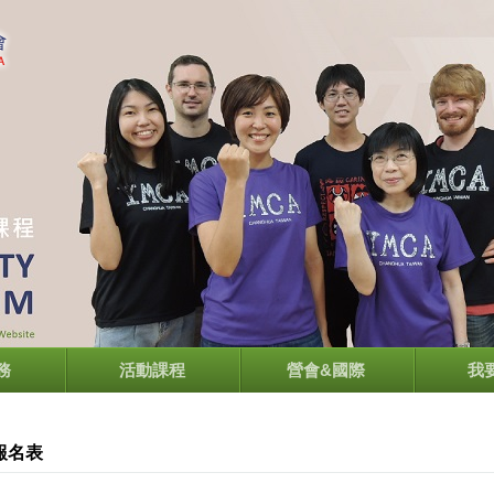
務
活動課程
營會&國際
我
報名表