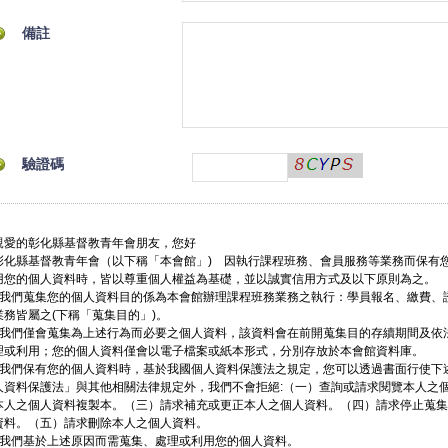
備註
驗證碼
親愛的彰化縣基督教青年會朋友，您好
彰化縣基督教青年會（以下稱「本會館」) 因執行課程班務、會員服務等業務而保有
用您的個人資料時，皆以尊重個人權益為基礎，並以誠實信用方式及以下原則為之。
• 我們蒐集您的個人資料目的係為本會館辦理課程班務業務之執行：學員報名、繳費、
業務皆屬之(下稱「蒐集目的」)。
• 我們僅會蒐集為上述行為而必要之個人資料，該資料會在前開蒐集目的存續期間及依
理或利用；您的個人資料僅會以電子檔案或紙本形式，分別存放於本會館資料庫。
• 我們保有您的個人資料時，基於我國個人資料保護法之規定，您可以透過書面行使下
人資料保護法」與其他相關法律規定外，我們不會拒絕:（一）查詢或請求閱覽本人之
本人之個人資料複製本。（三）請求補充或更正本人之個人資料。（四）請求停止蒐集
資料。（五）請求刪除本人之個人資料。
• 我們基於上述原因而需蒐集、處理或利用您的個人資料。