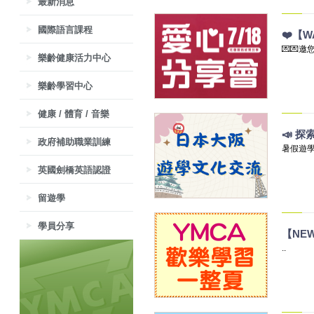
最新消息
國際語言課程
❤️【W
💌💌邀
樂齡健康活力中心
樂齡學習中心
健康 / 體育 / 音樂
📣 
政府補助職業訓練
暑假遊學
英國劍橋英語認證
留遊學
學員分享
【NE
..