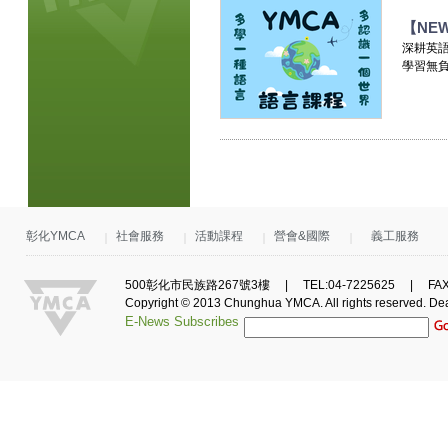
【NE
深耕英語
學習無負擔
彰化YMCA
社會服務
活動課程
營會&國際
義工服務
500彰化市民族路267號3樓 | TEL:04-7225625 | FAX:0
Copyright © 2013 Chunghua YMCA. All rights reserved.
De
E-News Subscribes